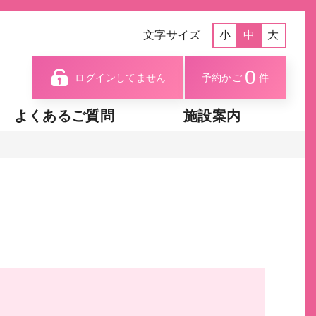
文字サイズ
小
中
大
0
ログインしてません
予約かご
件
よくあるご質問
施設案内