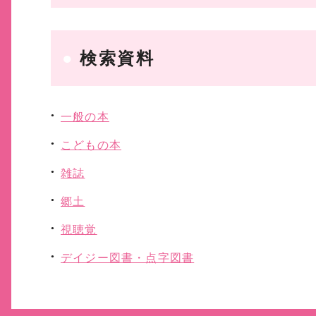
検索資料
一般の本
こどもの本
雑誌
郷土
視聴覚
デイジー図書・点字図書